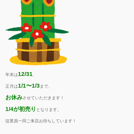
12/31
年末は
、
1/1〜1/3
正月は
まで、
お休み
させていただきます！
1/4が初売り
となります。
従業員一同ご来店お待ちしています！